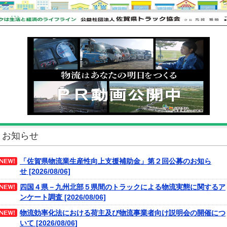
お知らせ
「佐賀県物流業生産性向上支援補助金」第２回公募のお知ら
せ [2026/08/06]
四国４県－九州北部５県間のトラックによる物流実態に関するア
ンケート調査 [2026/08/06]
物流効率化法における荷主及び物流事業者向け説明会の開催につ
いて [2026/08/06]