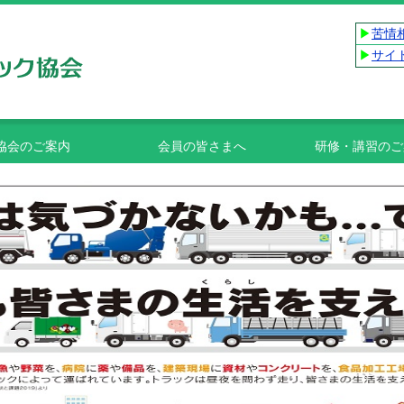
▶
苦情
▶
サイ
協会のご案内
会員の皆さまへ
研修・講習のご