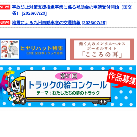
事故防止対策支援推進事業に係る補助金の申請受付開始（国交
省） [2026/07/29]
地震による九州自動車道の交通情報 [2026/07/28]
神埼橋補修工事について [2026/06/25]
三養基郡基山町［木山口架道橋］塗装工事に伴う交通規制につい
て [2026/06/18]
低炭素型ディーゼルトラック普及加速化事業の受付開始（ＬＥＶ
Ｏ） [2026/06/09]
大分自動車道 山田SAガスステーション営業時間変更につい
て [2026/04/14]
鹿児島県阿久根市からの「大型トラックの市道阿久根出水線（旧
広域農道）の通行について（依頼）」について（再周
知） [2025/06/06]
「標準的な運賃の届出と活用」動画ができました [2021/05/18]
２０２６年度貨物自動車運送事業安全性評価事業（Ｇマーク制
度）の申請について [2026/04/27]
高速道路本線上に設置された乗合バス停留所への駐停車につい