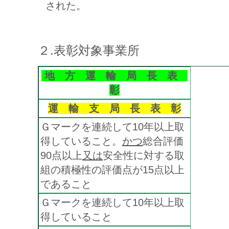
された。
２.表彰対象事業所
地 方 運 輸 局 長 表
彰
運 輸 支 局 長 表 彰
Ｇマークを連続して10年以上取
得していること。
かつ
総合評価
90点以上
又は
安全性に対する取
組の積極性の評価点が15点以上
であること
Ｇマークを連続して10年以上取
得していること